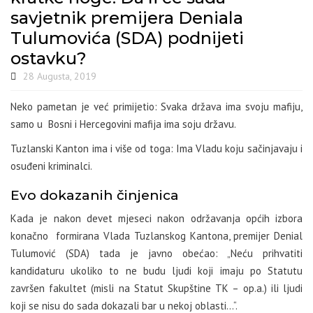
savjetnik premijera Deniala
Tulumovića (SDA) podnijeti
ostavku?
28 Augusta, 2019
Neko pametan je već primijetio: Svaka država ima svoju mafiju,
samo u Bosni i Hercegovini mafija ima soju državu.
Tuzlanski Kanton ima i više od toga: Ima Vladu koju sačinjavaju i
osuđeni kriminalci.
Evo dokazanih činjenica
Kada je nakon devet mjeseci nakon održavanja općih izbora
konačno formirana Vlada Tuzlanskog Kantona, premijer Denial
Tulumović (SDA) tada je javno obećao: „Neću prihvatiti
kandidaturu ukoliko to ne budu ljudi koji imaju po Statutu
završen fakultet (misli na Statut Skupštine TK – op.a.) ili ljudi
koji se nisu do sada dokazali bar u nekoj oblasti…“.