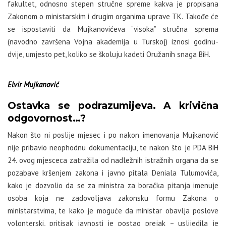
fakultet, odnosno stepen stručne spreme kakva je propisana
Zakonom o ministarskim i drugim organima uprave TK. Takođe će
se ispostaviti da Mujkanovićeva “visoka” stručna sprema
(navodno završena Vojna akademija u Turskoj) iznosi godinu-
dvije, umjesto pet, koliko se školuju kadeti Oružanih snaga BiH.
Elvir Mujkanović
Ostavka se podrazumijeva. A krivična
odgovornost…?
Nakon što ni poslije mjesec i po nakon imenovanja Mujkanović
nije pribavio neophodnu dokumentaciju, te nakon što je PDA BiH
24. ovog mjesceca zatražila od nadležnih istražnih organa da se
pozabave kršenjem zakona i javno pitala Deniala Tulumovića,
kako je dozvolio da se za ministra za boračka pitanja imenuje
osoba koja ne zadovoljava zakonsku formu Zakona o
ministarstvima, te kako je moguće da ministar obavlja poslove
volonterski, pritisak javnosti je postao prejak – uslijedila je