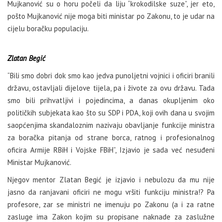
Mujkanović su o horu počeli da liju “krokodilske suze”, jer eto,
pošto Mujkanović nije moga biti ministar po Zakonu, to je udar na
cijelu boračku populaciju.
Zlatan Begić
“Bili smo dobri dok smo kao jedva punoljetni vojnici i oficiri branili
državu, ostavljali dijelove tijela, pa i živote za ovu državu. Tada
smo bili prihvatljivi i pojedincima, a danas okupljenim oko
političkih subjekata kao što su SDP i PDA, koji ovih dana u svojim
saopćenjima skandaloznim nazivaju obavljanje funkcije ministra
za boračka pitanja od strane borca, ratnog i profesionalnog
oficira Armije RBiH i Vojske FBiH”, Izjavio je sada već nesuđeni
Ministar Mujkanović.
Njegov mentor Zlatan Begić je izjavio i nebulozu da mu nije
jasno da ranjavani oficiri ne mogu vršiti funkciju ministra!? Pa
profesore, zar se ministri ne imenuju po Zakonu (a i za ratne
zasluge ima Zakon kojim su propisane naknade za zaslužne