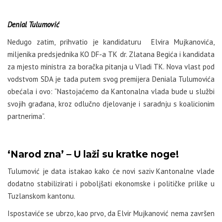
Denial Tulumović
Nedugo zatim, prihvatio je kandidaturu Elvira Mujkanovića,
miljenika predsjednika KO DF-a TK dr. Zlatana Begića i kandidata
za mjesto ministra za boračka pitanja u Vladi TK. Nova vlast pod
vodstvom SDA je tada putem svog premijera Deniala Tulumovića
obećala i ovo: “Nastojaćemo da Kantonalna vlada bude u službi
svojih građana, kroz odlučno djelovanje i saradnju s koalicionim
partnerima”.
‘Narod zna’ – U laži su kratke noge!
Tulumović je data istakao kako će novi saziv Kantonalne vlade
dodatno stabilizirati i poboljšati ekonomske i političke prilike u
Tuzlanskom kantonu.
Ispostaviće se ubrzo, kao prvo, da Elvir Mujkanović nema završen