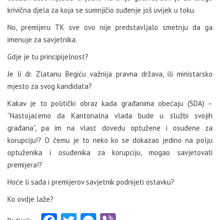
krivična djela za koja se sumnjičio suđenje još uvijek u toku.
No, premijeru TK sve ovo nije predstavljalo smetnju da ga
imenuje za savjetnika.
Gdje je tu principijelnost?
Je li dr. Zlatanu Begiću važnija pravna država, ili ministarsko
mjesto za svog kandidata?
Kakav je to politički obraz kada građanima obećaju (SDA) –
“Nastojaćemo da Kantonalna vlada bude u službi svojih
građana”, pa im na vlast dovedu optužene i osuđene za
korupciju!? O čemu je to neko ko se dokazao jedino na polju
optuženika i osuđenika za korupciju, mogao savjetovati
premijera!?
Hoće li sada i premijerov savjetnik podnijeti ostavku?
Ko ovdje laže?