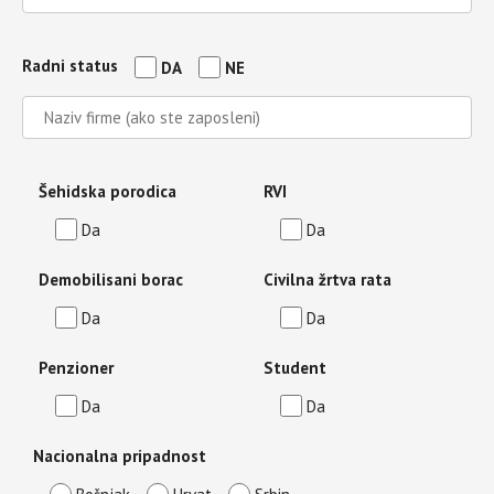
Radni status
DA
NE
Šehidska porodica
RVI
Da
Da
Demobilisani borac
Civilna žrtva rata
Da
Da
Penzioner
Student
Da
Da
Nacionalna pripadnost