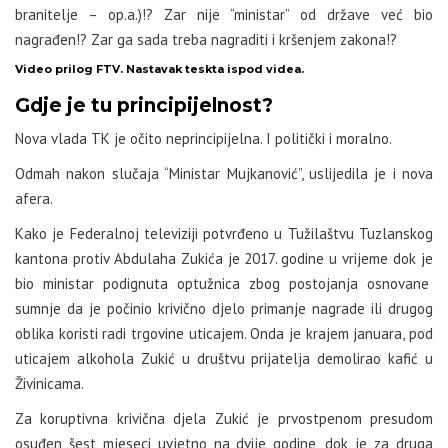
branitelje – op.a.)!? Zar nije “ministar” od države već bio
nagrađen!? Zar ga sada treba nagraditi i kršenjem zakona!?
Video prilog FTV. Nastavak teskta ispod videa.
Gdje je tu principijelnost?
Nova vlada TK je očito neprincipijelna. I politički i moralno.
Odmah nakon slučaja “Ministar Mujkanović”, uslijedila je i nova
afera.
Kako je Federalnoj televiziji potvrđeno u Tužilaštvu Tuzlanskog
kantona protiv Abdulaha Zukića je 2017. godine u vrijeme dok je
bio ministar podignuta optužnica zbog postojanja osnovane
sumnje da je počinio krivično djelo primanje nagrade ili drugog
oblika koristi radi trgovine uticajem. Onda je krajem januara, pod
uticajem alkohola Zukić u društvu prijatelja demolirao kafić u
Živinicama.
Za koruptivna krivična djela Zukić je prvostpenom presudom
osuđen šest mjeseci uvjetno na dvije godine, dok je za druga