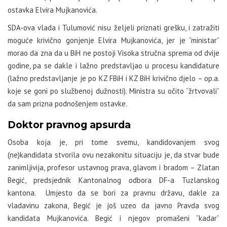
ostavka Elvira Mujkanovića.
SDA-ova vlada i Tulumović nisu željeli priznati grešku, i zatražiti
moguće krivično gonjenje Elvira Mujkanovića, jer je “ministar”
morao da zna da u BiH ne postoji Visoka stručna sprema od dvije
godine, pa se dakle i lažno predstavljao u procesu kandidature
(lažno predstavljanje je po KZ FBiH i KZ BiH krivično djelo – op.a.
koje se goni po službenoj dužnosti). Ministra su očito “žrtvovali”
da sam prizna podnošenjem ostavke.
Doktor pravnog apsurda
Osoba koja je, pri tome svemu, kandidovanjem svog
(ne)kandidata stvorila ovu nezakonitu situaciju je, da stvar bude
zanimljivija, profesor ustavnog prava, glavom i bradom – Zlatan
Begić, predsjednik Kantonalnog odbora DF-a Tuzlanskog
kantona. Umjesto da se bori za pravnu državu, dakle za
vladavinu zakona, Begić je još uzeo da javno Pravda svog
kandidata Mujkanovića. Begić i njegov promašeni “kadar”