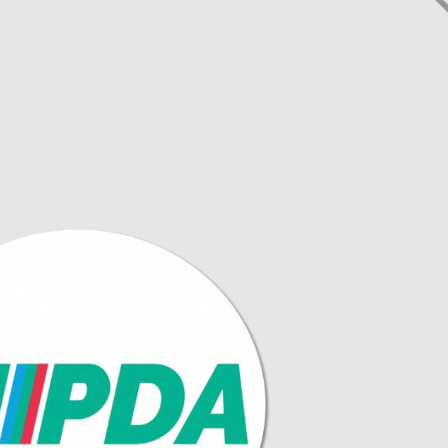
SELIMOVIĆ
10. MUFID KLINČEVIĆ
11. SADETA LJIGIĆ
12. HAJRUDIN
ARIFOVIĆ
13. RIJADA IBRIĆ
14. KADRO JAJČEVIĆ
15. FERID HODŽIĆ
16. AJKA ŠMIGALOVIĆ
17. ARMIN ALIĆ
18. MINELA MAKALIĆ
19. ŠEVAL SELIMOVIĆ
20. RASIM ŠEHIĆ
21. ADELA AVDIĆ