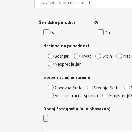
Šehidska porodica
RVI
Da
Da
Nacionalna pripadnost
Bošnjak
Hrvat
Srbin
Naci
Neopredjeljen
Stepen stručne spreme
Osnovna škola
Srednja škola
Visoka stručna sprema
Magisterij/
Dodaj fotografiju (nije obavezno)