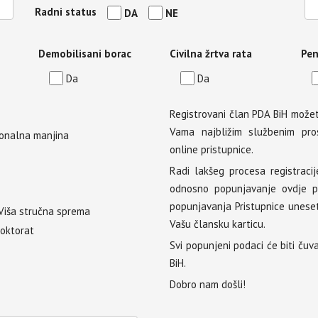
Radni status
DA
NE
Demobilisani borac
Civilna žrtva rata
Pen
Da
Da
Registrovani član PDA BiH možet
Vama najbližim službenim pros
onalna manjina
online pristupnice.
Radi lakšeg procesa registracij
odnosno popunjavanje ovdje pr
popunjavanja Pristupnice unese
Viša stručna sprema
Vašu člansku karticu.
Doktorat
Svi popunjeni podaci će biti čuv
BiH.
Dobro nam došli!