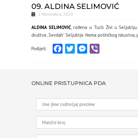
09. ALDINA SELIMOVIĆ
2 Novembra, 2020
ALDINA SELIMOVIĆ
, rođena u Tuzli. Živi u Seljubl
društva „Sevdah“ Seljublje. Nema političkog iskustva, p
Facebook
Twitter
Messenger
Viber
Podijeli:
ONLINE PRISTUPNICA PDA