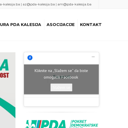
-kalesija.ba | az@pda-kalesija.ba | am@pda-kalesija.ba
URA PDA KALESIJA
ASOCIJACIJE
KONTAKT
NSKI ODBOR
ASOCIJACIJA ŽENA
KALESIJA
PDA KALESIJA
ASOCIJACIJA MLADIH
PDA KALESIJA
Kliknite na „Slažem se“ da biste
Facebook
omogućili Facebook
Slažem se