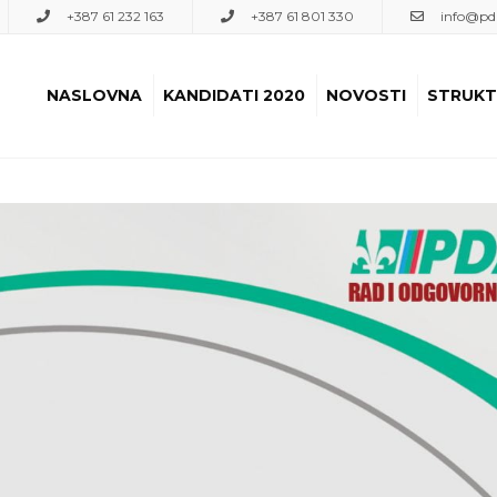
+387 61 232 163
+387 61 801 330
info@pda
NASLOVNA
KANDIDATI 2020
NOVOSTI
STRUKT
01. FETAH HUJDUR
OPĆI
PDA 
02. MEDIHA BUREK
03. MIRSAD PEZIĆ
04. ALEN MAJDANČIĆ
05. NAZA RIZVIĆ-
MUJIĆ
06. MUZAFIR
OMEROVIĆ
07. EMIR BEKTIĆ
08. ADVINA IKANOVIĆ
09. ALDINA